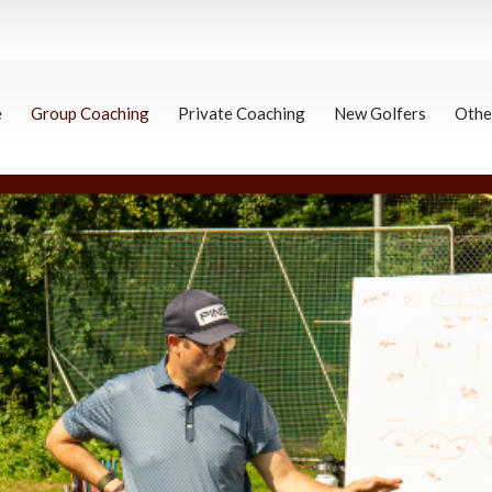
e
Group Coaching
Private Coaching
New Golfers
Othe