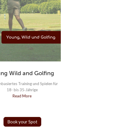
ng Wild and Golfing
Interclub Ladie
basiertes Training und Spielen für
Team Training für GCSB Interclu
18- bis 35‑Jährige
Read More
Read More
Book your Spot
Reservieren